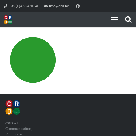
+32 (0)4 224 10 40
info@crd.be
CRD srl
Communication,
Recherche