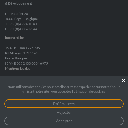
& Développement
rue Patenier 20
4000 Liège – Belgique
T. +32 (0)4 224 10 40
F. +32 (0)4 224 26 44
info
@
crd.be
TVA
: BE 0440 725 735
RPM Liège
: 172 5545
Fortis Banque
:
IBAN BE05 2400 8084 6975
Mentions légales