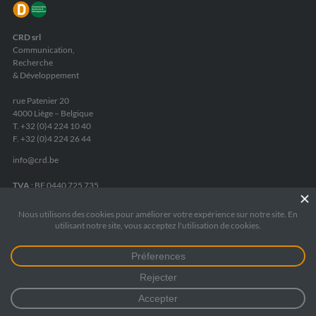
CRD srl
Communication,
Recherche
& Développement
rue Patenier 20
4000 Liège – Belgique
T. +32 (0)4 224 10 40
F. +32 (0)4 224 26 44
info
@
crd.be
TVA
: BE 0440 725 735
RPM Liège
: 172 5545
Fortis Banque
:
IBAN BE05 2400 8084 6975
Mentions légales