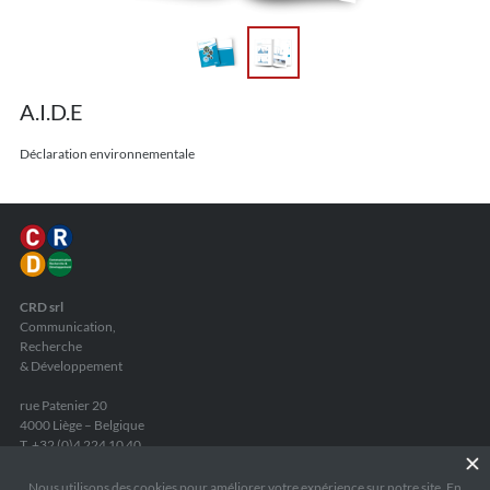
A.I.D.E
Déclaration environnementale
CRD srl
Communication,
Recherche
& Développement
rue Patenier 20
4000 Liège – Belgique
T. +32 (0)4 224 10 40
F. +32 (0)4 224 26 44