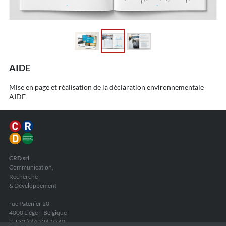
AIDE
Mise en page et réalisation de la déclaration environnementale
AIDE
CRD srl
Communication,
Recherche
& Développement
rue Patenier 20
4000 Liège – Belgique
T. +32 (0)4 224 10 40