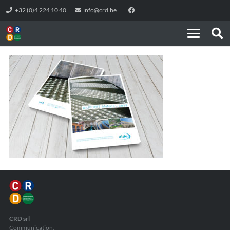
+32 (0)4 224 10 40
info@crd.be
CRD srl
Communication,