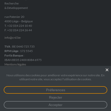
Recherche
& Développement
rue Patenier 20
4000 Liège – Belgique
T. +32 (0)4 224 10 40
F. +32 (0)4 224 26 44
info
@
crd.be
TVA
: BE 0440 725 735
RPM Liège
: 172 5545
Fortis Banque
:
IBAN BE05 2400 8084 6975
Mentions légales