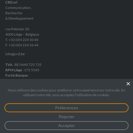
CRD srl
Communication,
Recherche
& Développement
rue Patenier 20
4000 Liège – Belgique
T. +32 (0)4 224 10 40
F. +32 (0)4 224 26 44
info
@
crd.be
TVA
: BE 0440 725 735
RPM Liège
: 172 5545
Fortis Banque
:
IBAN BE05 2400 8084 6975
Mentions légales