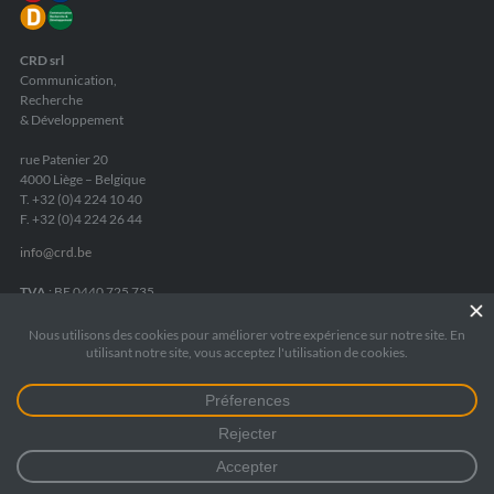
CRD srl
Communication,
Recherche
& Développement
rue Patenier 20
4000 Liège – Belgique
T. +32 (0)4 224 10 40
F. +32 (0)4 224 26 44
info
@
crd.be
TVA
: BE 0440 725 735
RPM Liège
: 172 5545
Fortis Banque
:
IBAN BE05 2400 8084 6975
Mentions légales