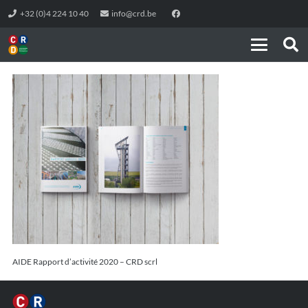
+32 (0)4 224 10 40
info@crd.be
AIDE Rapport d’activité 2020 – CRD scrl