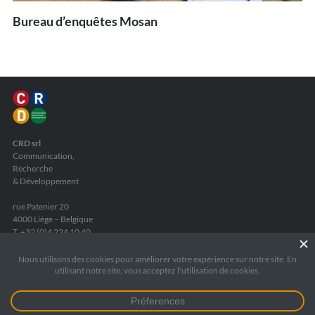
Bureau d’enquêtes Mosan
CRD srl
Communication,
Recherche
& Développement
rue Patenier 20
4000 Liège – Belgique
T. +32 (0)4 224 10 40
F. +32 (0)4 224 26 44
info
@
crd.be
TVA
: BE 0440 725 735
RPM Liège
: 172 5545