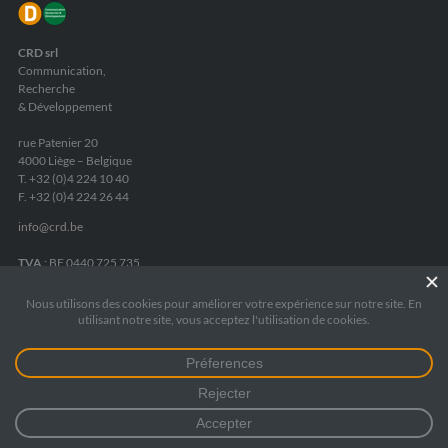
CRD srl
Communication,
Recherche
& Développement
rue Patenier 20
4000 Liège – Belgique
T. +32 (0)4 224 10 40
F. +32 (0)4 224 26 44
info
@
crd.be
TVA
: BE 0440 725 735
RPM Liège
: 172 5545
Fortis Banque
:
IBAN BE05 2400 8084 6975
Mentions légales