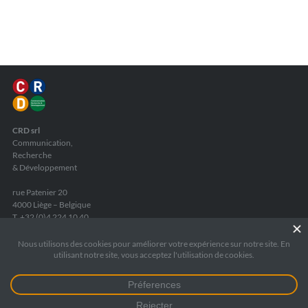
CRD srl
Communication,
Recherche
& Développement
rue Patenier 20
4000 Liège – Belgique
T. +32 (0)4 224 10 40
F. +32 (0)4 224 26 44
info
@
crd.be
TVA
: BE 0440 725 735
RPM Liège
: 172 5545
Fortis Banque
: