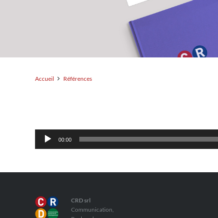
Accueil
Références
Lecteur
00:00
audio
CRD srl
Communication,