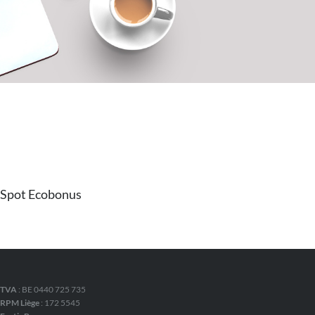
Spot Ecobonus
TVA
: BE 0440 725 735
RPM Liège
: 172 5545