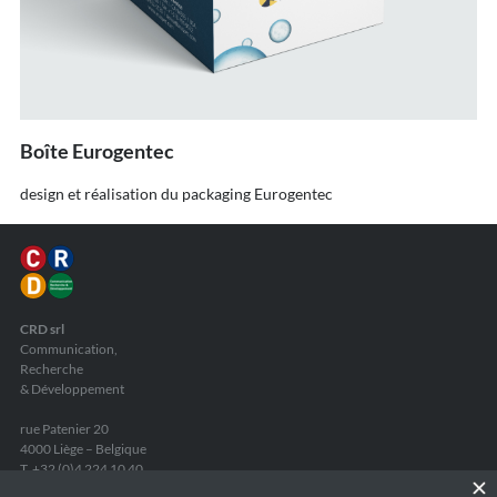
Boîte Eurogentec
design et réalisation du packaging Eurogentec
CRD srl
Communication,
Recherche
& Développement
rue Patenier 20
4000 Liège – Belgique
T. +32 (0)4 224 10 40
F. +32 (0)4 224 26 44