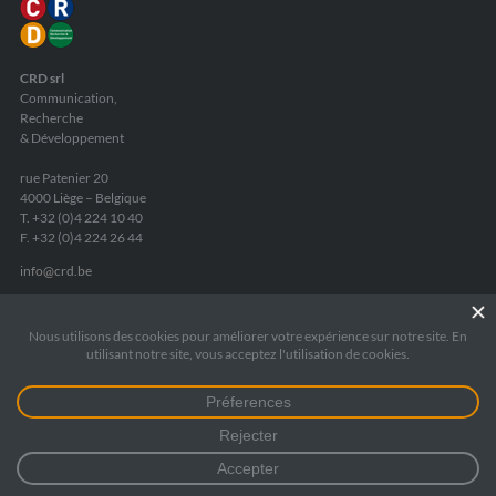
CRD srl
Communication,
Recherche
& Développement
rue Patenier 20
4000 Liège – Belgique
T. +32 (0)4 224 10 40
F. +32 (0)4 224 26 44
info
@
crd.be
TVA
: BE 0440 725 735
RPM Liège
: 172 5545
Fortis Banque
:
IBAN BE05 2400 8084 6975
Mentions légales