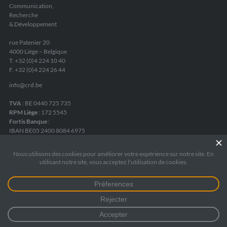
Communication,
Recherche
& Développement
rue Patenier 20
4000 Liège – Belgique
T. +32 (0)4 224 10 40
F. +32 (0)4 224 26 44
info
@
crd.be
TVA
: BE 0440 725 735
RPM Liège
: 172 5545
Fortis Banque
:
IBAN BE05 2400 8084 6975
Mentions légales