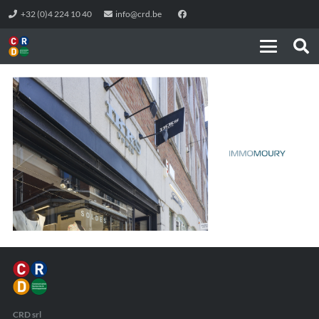
+32 (0)4 224 10 40
info@crd.be
CRD srl