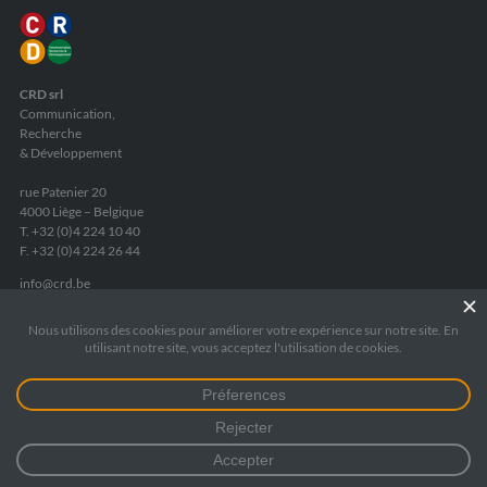
CRD srl
Communication,
Recherche
& Développement
rue Patenier 20
4000 Liège – Belgique
T. +32 (0)4 224 10 40
F. +32 (0)4 224 26 44
info
@
crd.be
TVA
: BE 0440 725 735
RPM Liège
: 172 5545
Fortis Banque
:
IBAN BE05 2400 8084 6975
Mentions légales