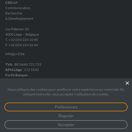
CRD srl
Communication,
Recherche
& Développement
rue Patenier 20
4000 Liège – Belgique
T. +32 (0)4 224 10 40
F. +32 (0)4 224 26 44
info
@
crd.be
TVA
: BE 0440 725 735
RPM Liège
: 172 5545
Fortis Banque
:
IBAN BE05 2400 8084 6975
Mentions légales