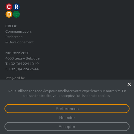
CRD srl
Communication,
Recherche
& Développement
rue Patenier 20
4000 Liège – Belgique
T. +32 (0)4 224 10 40
F. +32 (0)4 224 26 44
info
@
crd.be
TVA
: BE 0440 725 735
RPM Liège
: 172 5545
Fortis Banque
:
IBAN BE05 2400 8084 6975
Mentions légales