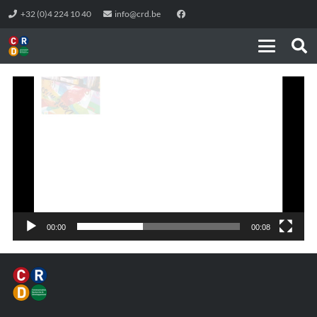
+32 (0)4 224 10 40
info@crd.be
Lecteur
vidéo
00:00
00:08