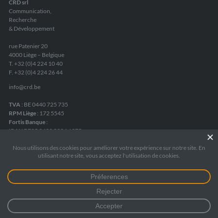
CRD srl
Communication,
Recherche
& Développement
rue Patenier 20
4000 Liège – Belgique
T. +32 (0)4 224 10 40
F. +32 (0)4 224 26 44
info
@
crd.be
TVA
: BE 0440 725 735
RPM Liège
: 172 5545
Fortis Banque
:
IBAN BE05 2400 8084 6975
Mentions légales