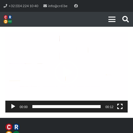
+32 (0)4 224 10 40
info@crd.be
Lecteur
vidéo
00:00
00:12