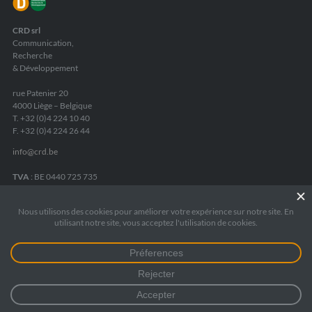
CRD srl
Communication,
Recherche
& Développement
rue Patenier 20
4000 Liège – Belgique
T. +32 (0)4 224 10 40
F. +32 (0)4 224 26 44
info
@
crd.be
TVA
: BE 0440 725 735
RPM Liège
: 172 5545
Fortis Banque
:
IBAN BE05 2400 8084 6975
Mentions légales