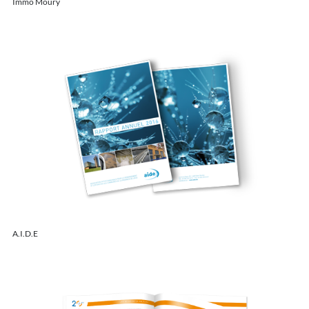
Immo Moury
A.I.D.E