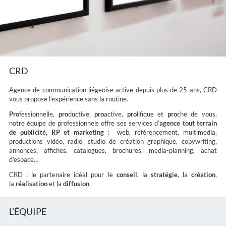
CRD
Agence de communication liégeoise active depuis plus de 25 ans, CRD
vous propose l’expérience sans la routine.
Pro
fessionnelle,
pro
ductive,
pro
active,
pro
lifique et
pro
che de vous,
notre équipe de professionnels offre ses services d’
agence tout terrain
de publicité, RP et marketing
: web, référencement, multimedia,
productions vidéo, radio, studio de création graphique, copywriting,
annonces, affiches, catalogues, brochures, media-planning, achat
d’espace…
CRD : le partenaire idéal pour le
conseil
, la
stratégie
, la
création
,
la
réalisation
et la
diffusion
.
L’ÉQUIPE